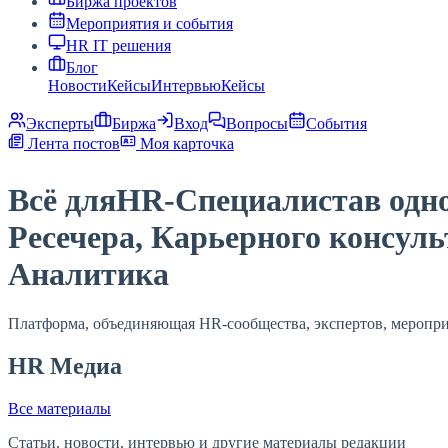
Биржа проектов
Мероприятия и события
HR IT решения
Блог
Новости
Кейсы
Интервью
Кейсы
Эксперты
Биржа
Вход
Вопросы
События
Лента постов
Моя карточка
Всё для
HR-Специалиста
в одн
Ресечера, Карьерного консуль
Аналитика
Платформа, объединяющая HR-сообщества, экспертов, меропри
HR Медиа
Все материалы
Статьи, новости, интервью и другие материалы редакции