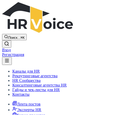
Поиск...
⌘K
Вход
Регистрация
Каналы для HR
Рекрутинговые агентства
HR Сообщества
Консалтинговые агентства HR
Гайды и чек-листы для HR
Контакты
Лента постов
Эксперты HR