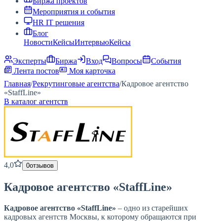
Биржа проектов
Мероприятия и события
HR IT решения
Блог
Новости
Кейсы
Интервью
Кейсы
Эксперты
Биржа
Вход
Вопросы
События
Лента постов
Моя карточка
Главная
/
Рекрутинговые агентства
/
Кадровое агентство
«StaffLine»
В каталог агентств
4,0
0
отзывов
Кадровое агентство «StaffLine»
Кадровое агентство «StaffLine»
– одно из старейших
кадровых агентств Москвы, к которому обращаются при