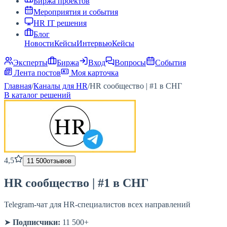
Биржа проектов
Мероприятия и события
HR IT решения
Блог
Новости
Кейсы
Интервью
Кейсы
Эксперты
Биржа
Вход
Вопросы
События
Лента постов
Моя карточка
Главная
/
Каналы для HR
/
HR сообщество | #1 в СНГ
В каталог решений
4,5
11 500
отзывов
HR сообщество | #1 в СНГ
Telegram-чат для HR-специалистов всех направлений
➤
Подписчики:
11 500+