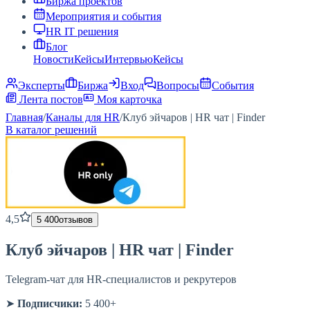
Биржа проектов
Мероприятия и события
HR IT решения
Блог
Новости
Кейсы
Интервью
Кейсы
Эксперты
Биржа
Вход
Вопросы
События
Лента постов
Моя карточка
Главная
/
Каналы для HR
/
Клуб эйчаров | HR чат | Finder
В каталог решений
4,5
5 400
отзывов
Клуб эйчаров | HR чат | Finder
Telegram-чат для HR-специалистов и рекрутеров
➤
Подписчики:
5 400+