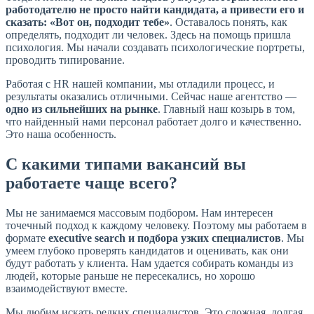
работодателю не просто найти кандидата, а привести его и
сказать: «Вот он, подходит тебе»
. Оставалось понять, как
определять, подходит ли человек. Здесь на помощь пришла
психология. Мы начали создавать психологические портреты,
проводить типирование.
Работая с HR нашей компании, мы отладили процесс, и
результаты оказались отличными. Сейчас наше агентство —
одно из сильнейших на рынке
. Главный наш козырь в том,
что найденный нами персонал работает долго и качественно.
Это наша особенность.
С какими типами вакансий вы
работаете чаще всего?
Мы не занимаемся массовым подбором. Нам интересен
точечный подход к каждому человеку. Поэтому мы работаем в
формате
executive search и подбора узких специалистов
. Мы
умеем глубоко проверять кандидатов и оценивать, как они
будут работать у клиента. Нам удается собирать команды из
людей, которые раньше не пересекались, но хорошо
взаимодействуют вместе.
Мы любим искать редких специалистов. Это сложная, долгая