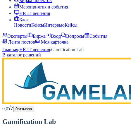
Биржа проектов
Мероприятия и события
HR IT решения
Блог
Новости
Кейсы
Интервью
Кейсы
Эксперты
Биржа
Вход
Вопросы
События
Лента постов
Моя карточка
Главная
/
HR IT решения
/
Gamification Lab
В каталог решений
0,0
0
отзывов
Gamification Lab