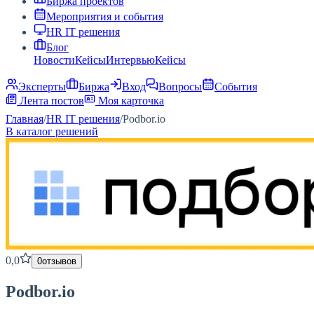
Биржа проектов
Мероприятия и события
HR IT решения
Блог
Новости
Кейсы
Интервью
Кейсы
Эксперты
Биржа
Вход
Вопросы
События
Лента постов
Моя карточка
Главная
/
HR IT решения
/
Podbor.io
В каталог решений
0,0
0
отзывов
Podbor.io