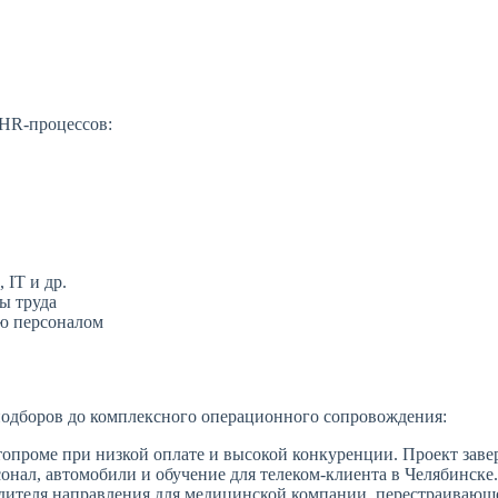
 HR-процессов:
 IT и др.
ы труда
ию персоналом
подборов до комплексного операционного сопровождения:
опроме при низкой оплате и высокой конкуренции. Проект заве
онал, автомобили и обучение для телеком-клиента в Челябинске.
ителя направления для медицинской компании, перестраивающе