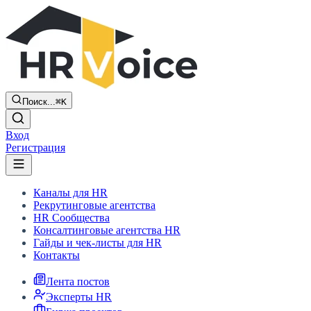
Поиск...
⌘K
Вход
Регистрация
Каналы для HR
Рекрутинговые агентства
HR Сообщества
Консалтинговые агентства HR
Гайды и чек-листы для HR
Контакты
Лента постов
Эксперты HR