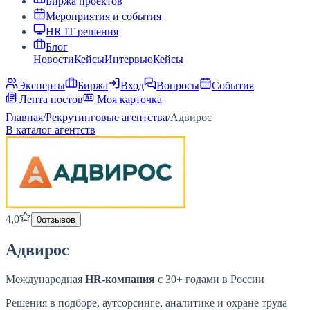
Биржа проектов
Мероприятия и события
HR IT решения
Блог
Новости
Кейсы
Интервью
Кейсы
Эксперты
Биржа
Вход
Вопросы
События
Лента постов
Моя карточка
Главная
/
Рекрутинговые агентства
/
Адвирос
В каталог агентств
4,0
0
отзывов
Адвирос
Международная
HR-компания
с 30+ годами в России
Решения в подборе, аутсорсинге, аналитике и охране труда