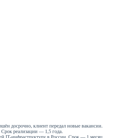
ршён досрочно, клиент передал новые вакансии.
 Срок реализации — 1,5 года.
й IT-инфраструктуру в России. Срок — 1 месяц.