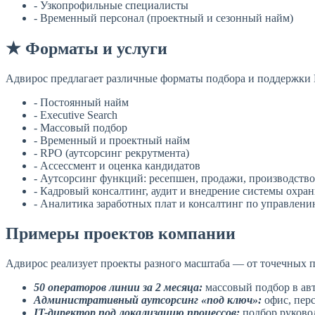
- Узкопрофильные специалисты
- Временный персонал (проектный и сезонный найм)
★ Форматы и услуги
Адвирос предлагает различные форматы подбора и поддержки
- Постоянный найм
- Executive Search
- Массовый подбор
- Временный и проектный найм
- RPO (аутсорсинг рекрутмента)
- Ассессмент и оценка кандидатов
- Аутсорсинг функций: ресепшен, продажи, производство,
- Кадровый консалтинг, аудит и внедрение системы охран
- Аналитика заработных плат и консалтинг по управлен
Примеры проектов компании
Адвирос реализует проекты разного масштаба — от точечных 
50 операторов линии за 2 месяца:
массовый подбор в авт
Административный аутсорсинг «под ключ»:
офис, перс
IT-директор под локализацию процессов:
подбор руковод