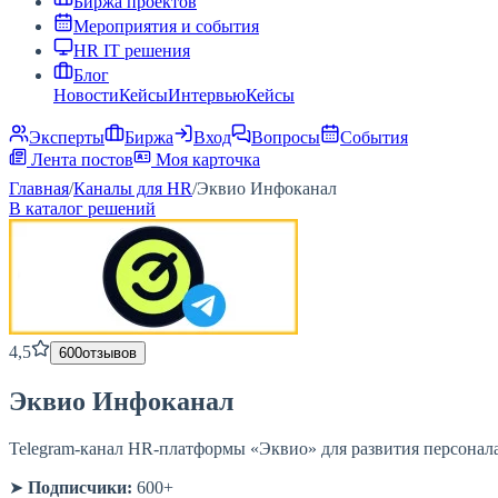
Биржа проектов
Мероприятия и события
HR IT решения
Блог
Новости
Кейсы
Интервью
Кейсы
Эксперты
Биржа
Вход
Вопросы
События
Лента постов
Моя карточка
Главная
/
Каналы для HR
/
Эквио Инфоканал
В каталог решений
4,5
600
отзывов
Эквио Инфоканал
Telegram-канал HR-платформы «Эквио» для развития персонала
➤
Подписчики:
600+