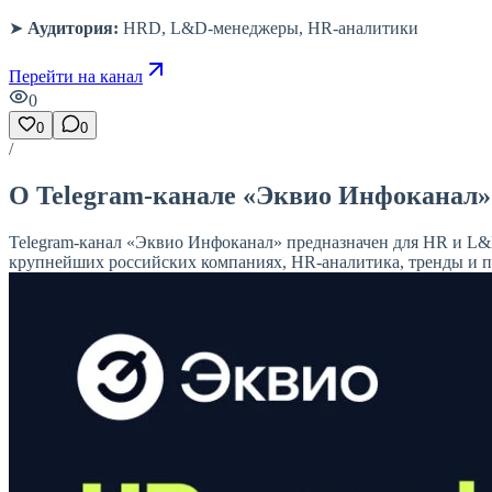
➤
Аудитория:
HRD, L&D-менеджеры, HR-аналитики
Перейти на канал
0
0
0
/
О Telegram-канале «Эквио Инфоканал»
Telegram-канал «Эквио Инфоканал» предназначен для HR и L
крупнейших российских компаниях, HR-аналитика, тренды и пр