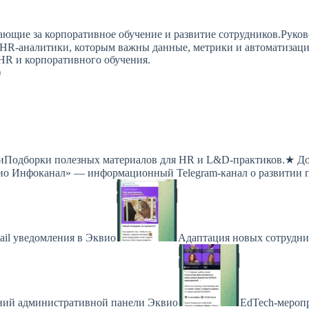
ющие за корпоративное обучение и развитие сотрудников.Руков
.HR-аналитики, которым важны данные, метрики и автоматизац
HR и корпоративного обучения.
)
Подборки полезных материалов для HR и L&D-практиков.★ До
вио Инфоканал» — информационный Telegram-канал о развитии 
mail уведомления в Эквио
Адаптация новых сотрудни
ий административной панели Эквио
EdTech-меропр