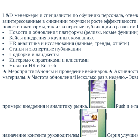
L&D-менеджеры и специалисты по обучению персонала, отвеча
заинтересованные в снижении текучки и росте эффективности
новости платформы, так и экспертные публикации о развитии 
Новости и обновления платформы (релизы, новые функции
Кейсы внедрения в крупных компаниях
HR-аналитика и исследования (данные, тренды, отчёты)
Статьи и экспертные публикации
Подборки и дайджесты
Интервью с практиками и клиентами
Новости HR и EdTech
★ МероприятияАнонсы и проведение вебинаров.★ Активности
материалы.★ Частота обновленияНесколько раз в неделю.«Эк
примеры внедрения и аналитику рынка.
Push и e-
назначение контента руководителем
Серия улучшен