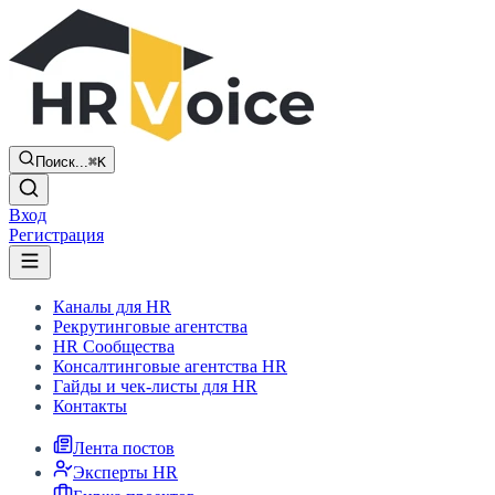
Поиск...
⌘K
Вход
Регистрация
Каналы для HR
Рекрутинговые агентства
HR Сообщества
Консалтинговые агентства HR
Гайды и чек-листы для HR
Контакты
Лента постов
Эксперты HR