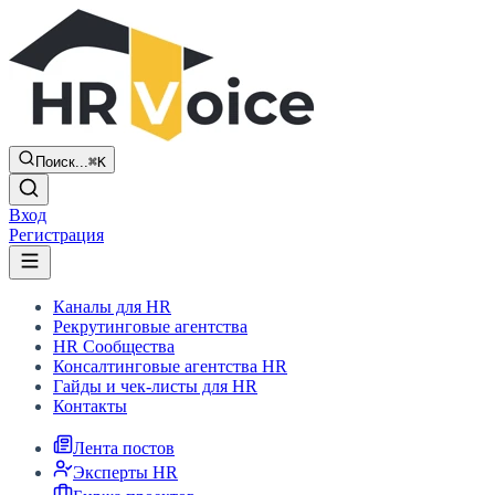
Поиск...
⌘K
Вход
Регистрация
Каналы для HR
Рекрутинговые агентства
HR Сообщества
Консалтинговые агентства HR
Гайды и чек-листы для HR
Контакты
Лента постов
Эксперты HR