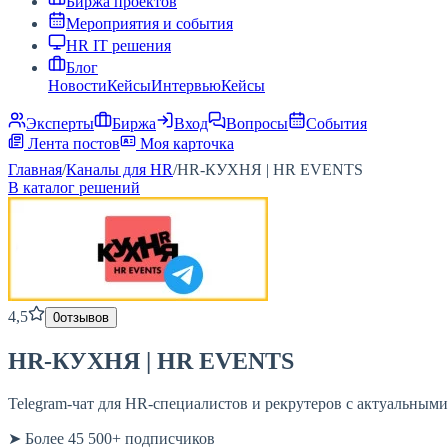
Биржа проектов
Мероприятия и события
HR IT решения
Блог
Новости
Кейсы
Интервью
Кейсы
Эксперты
Биржа
Вход
Вопросы
События
Лента постов
Моя карточка
Главная
/
Каналы для HR
/
HR-КУХНЯ | HR EVENTS
В каталог решений
4,5
0
отзывов
HR-КУХНЯ | HR EVENTS
Telegram-чат для HR-специалистов и рекрутеров с актуальным
➤ Более 45 500+ подписчиков