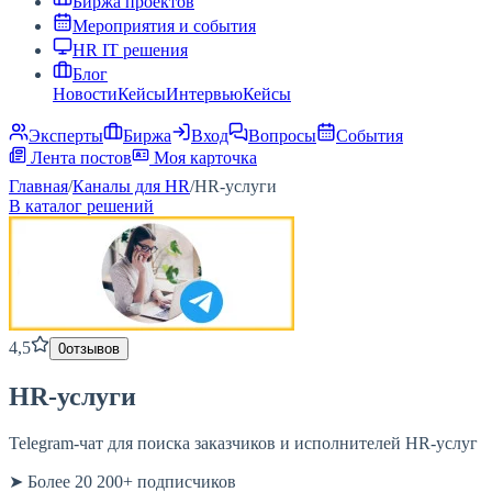
Биржа проектов
Мероприятия и события
HR IT решения
Блог
Новости
Кейсы
Интервью
Кейсы
Эксперты
Биржа
Вход
Вопросы
События
Лента постов
Моя карточка
Главная
/
Каналы для HR
/
HR-услуги
В каталог решений
4,5
0
отзывов
HR-услуги
Telegram-чат для поиска заказчиков и исполнителей HR-услуг
➤ Более 20 200+ подписчиков