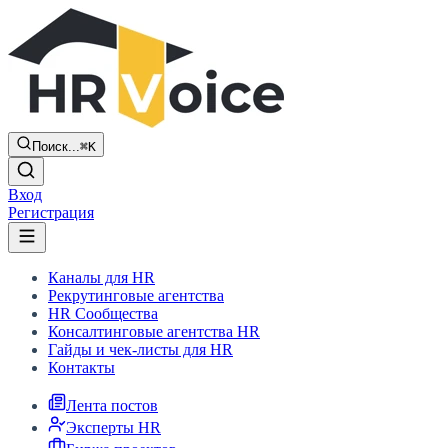
Поиск...
⌘K
Вход
Регистрация
Каналы для HR
Рекрутинговые агентства
HR Сообщества
Консалтинговые агентства HR
Гайды и чек-листы для HR
Контакты
Лента постов
Эксперты HR