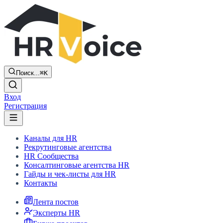
Поиск...
⌘K
Вход
Регистрация
Каналы для HR
Рекрутинговые агентства
HR Сообщества
Консалтинговые агентства HR
Гайды и чек-листы для HR
Контакты
Лента постов
Эксперты HR