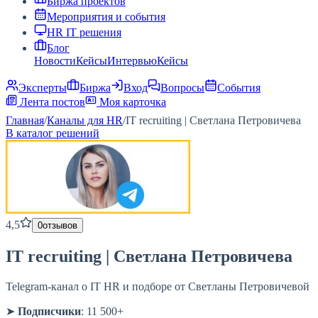
Биржа проектов
Мероприятия и события
HR IT решения
Блог
Новости
Кейсы
Интервью
Кейсы
Эксперты
Биржа
Вход
Вопросы
События
Лента постов
Моя карточка
Главная
/
Каналы для HR
/
IT recruiting | Светлана Петровичева
В каталог решений
4,5
0
отзывов
IT recruiting | Светлана Петровичева
Telegram-канал о IT HR и подборе от Светланы Петровичевой
➤
Подписчики
: 11 500+