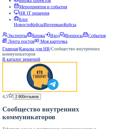
Биржа проектов
Мероприятия и события
HR IT решения
Блог
Новости
Кейсы
Интервью
Кейсы
Эксперты
Биржа
Вход
Вопросы
События
Лента постов
Моя карточка
Главная
/
Каналы для HR
/
Сообщество внутренних
коммуникаторов
В каталог решений
4,5
2 800
отзывов
Сообщество внутренних
коммуникаторов