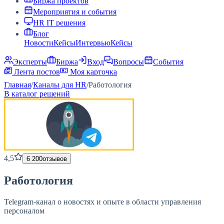
Биржа проектов
Мероприятия и события
HR IT решения
Блог
Новости
Кейсы
Интервью
Кейсы
Эксперты
Биржа
Вход
Вопросы
События
Лента постов
Моя карточка
Главная
/
Каналы для HR
/
Работология
В каталог решений
4,5
6 200
отзывов
Работология
Telegram-канал о новостях и опыте в области управления
персоналом