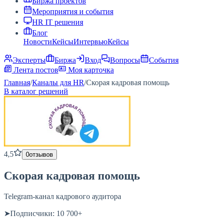
Биржа проектов
Мероприятия и события
HR IT решения
Блог
Новости
Кейсы
Интервью
Кейсы
Эксперты
Биржа
Вход
Вопросы
События
Лента постов
Моя карточка
Главная
/
Каналы для HR
/
Скорая кадровая помощь
В каталог решений
4,5
0
отзывов
Скорая кадровая помощь
Telegram-канал кадрового аудитора
➤Подписчики: 10 700+