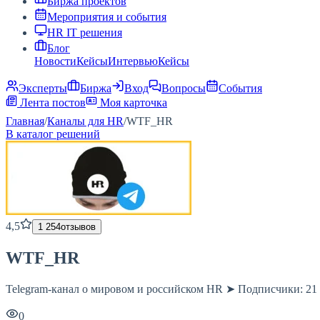
Биржа проектов
Мероприятия и события
HR IT решения
Блог
Новости
Кейсы
Интервью
Кейсы
Эксперты
Биржа
Вход
Вопросы
События
Лента постов
Моя карточка
Главная
/
Каналы для HR
/
WTF_HR
В каталог решений
4,5
1 254
отзывов
WTF_HR
Telegram-канал о мировом и российском HR ➤ Подписчики: 21
0