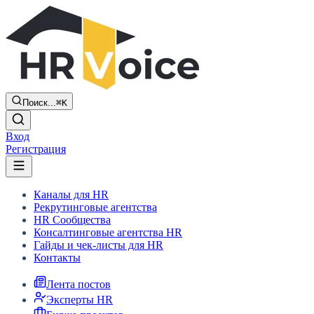
Поиск...
⌘K
Вход
Регистрация
Каналы для HR
Рекрутинговые агентства
HR Сообщества
Консалтинговые агентства HR
Гайды и чек-листы для HR
Контакты
Лента постов
Эксперты HR