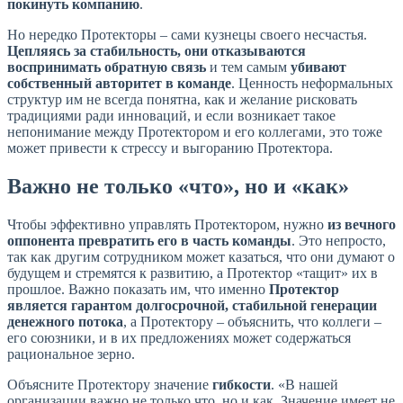
покинуть компанию
.
Но нередко Протекторы – сами кузнецы своего несчастья.
Цепляясь за стабильность, они отказываются
воспринимать обратную связь
и тем самым
убивают
собственный авторитет в команде
. Ценность неформальных
структур им не всегда понятна, как и желание рисковать
традициями ради инноваций, и если возникает такое
непонимание между Протектором и его коллегами, это тоже
может привести к стрессу и выгоранию Протектора.
Важно не только «что», но и «как»
Чтобы эффективно управлять Протектором, нужно
из вечного
оппонента превратить его в часть команды
. Это непросто,
так как другим сотрудником может казаться, что они думают о
будущем и стремятся к развитию, а Протектор «тащит» их в
прошлое. Важно показать им, что именно
Протектор
является гарантом долгосрочной, стабильной генерации
денежного потока
, а Протектору – объяснить, что коллеги –
его союзники, и в их предложениях может содержаться
рациональное зерно.
Объясните Протектору значение
гибкости
. «В нашей
организации важно не только что, но и как. Значение имеет не