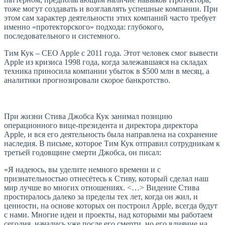
тоже могут создавать и возглавлять успешные компании. При
этом сам характер деятельности этих компаний часто требует
именно «протекторского» подхода: глубокого,
последовательного и системного.
Тим Кук – CEO Apple с 2011 года. Этот человек смог вывести
Apple из кризиса 1998 года, когда залежавшаяся на складах
техника приносила компании убыток в $500 млн в месяц, а
аналитики прогнозировали скорое банкротство.
При жизни Стива Джобса Кук занимал позицию
операционного вице-президента и директора директора
Apple, и вся его деятельность была направлена на сохранение
наследия. В письме, которое Тим Кук отправил сотрудникам к
третьей годовщине смерти Джобса, он писал:
«Я надеюсь, вы уделите немного времени и с
признательностью отнесётесь к Стиву, который сделал наш
мир лучше во многих отношениях. <…> Видение Стива
простиралось далеко за пределы тех лет, когда он жил, и
ценности, на основе которых он построил Apple, всегда будут
с нами. Многие идеи и проекты, над которыми мы работаем
сегодня, начались уже после его смерти, но его влияние на