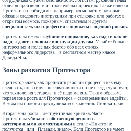
сотрудникам службы безопасности, логистам, руководителям
отделов производств и строительных проектов. Также навыки
Протектора необходимы, например, космонавтам, которые
обязаны следовать инструкциям при стыковке или работах в
открытом космосе, пожарным, спасателям и другим
специалистам, чья профессия сопряжена с оценкой рисков
.
Протекторы имеют
глубинное понимание, как надо и как не
надо
, и
дают толковые инструкции другим
. Узнайте больше
интересных и полезных фактов обо всех стилях
неформального лидерства – в бесплатном мастер-классе
Давида Яна.
Зоны развития Протектора
Протектор знает, как прописать рабочий процесс и как ему
следовать, но в силу консервативности он не всегда чувствует,
что технология устарела, и её надо менять. Таким образом,
первая зона роста для Протекторов – своевременные апдейты.
В этом им полезно прислушиваться к мнению Инноваторов.
Вторая зона роста – деструктивная критика. Часто
Протекторы
убивают собственную ценность
категоричными комментариями
в стиле «Ничего не
получится» или «Плавали, знаем». Если Протектор не умеет