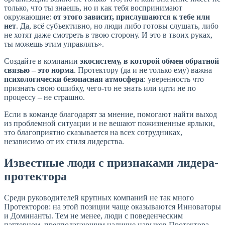
только, что ты знаешь, но и как тебя воспринимают
окружающие:
от этого зависит, прислушаются к тебе или
нет
. Да, всё субъективно, но люди либо готовы слушать, либо
не хотят даже смотреть в твою сторону. И это в твоих руках,
ты можешь этим управлять».
Создайте в компании
экосистему, в которой обмен обратной
связью – это норма
. Протектору (да и не только ему) важна
психологически безопасная атмосфера
: уверенность что
признать свою ошибку, чего-то не знать или идти не по
процессу – не страшно.
Если в команде благодарят за мнение, помогают найти выход
из проблемной ситуации и не вешают пожизненные ярлыки,
это благоприятно сказывается на всех сотрудниках,
независимо от их стиля лидерства.
Известные люди с признаками лидера-
протектора
Среди руководителей крупных компаний не так много
Протекторов: на этой позиции чаще оказываются Инноваторы
и Доминанты. Тем не менее, люди с поведенческим
паттерном, предполагающим наличие навыков Протектора,