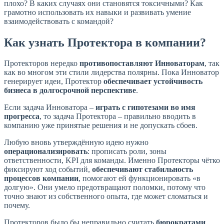
плохо? В каких случаях они становятся токсичными? Как
грамотно использовать их навыки и развивать умение
взаимодействовать с командой?
Как узнать Протектора в компании?
Протекторов нередко
противопоставляют Инноваторам
, так
как во многом эти стили лидерства полярны. Пока Инноватор
генерирует идеи, Протектор
обеспечивает устойчивость
бизнеса в долгосрочной перспективе
.
Если задача Инноватора –
играть с гипотезами во имя
прогресса
, то задача Протектора – правильно вводить в
компанию уже принятые решения и не допускать сбоев.
Любую вновь утверждённую идею нужно
операционализировать
: прописать роли, зоны
ответственности, KPI для команды. Именно Протекторы чётко
фиксируют ход событий,
обеспечивают стабильность
процессов компании
, помогают ей функционировать «в
долгую». Они умело предотвращают поломки, потому что
точно знают из собственного опыта, где может сломаться и
почему.
Протекторов было бы неправильно считать
бюрократами
.