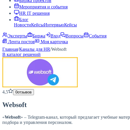
Биржа проектов
Мероприятия и события
HR IT решения
Блог
Новости
Кейсы
Интервью
Кейсы
Эксперты
Биржа
Вход
Вопросы
События
Лента постов
Моя карточка
Главная
/
Каналы для HR
/
Websoft
В каталог решений
4,5
0
отзывов
Websoft
«
Websoft
» – Telegram-канал, который предлагает учебные ма
подбора и управления персоналом.