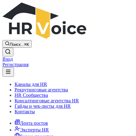
Поиск...
⌘K
Вход
Регистрация
Каналы для HR
Рекрутинговые агентства
HR Сообщества
Консалтинговые агентства HR
Гайды и чек-листы для HR
Контакты
Лента постов
Эксперты HR