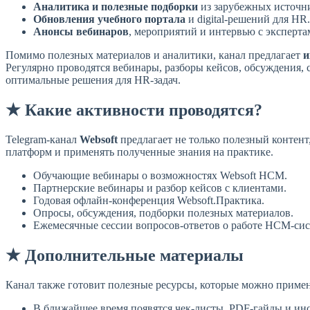
Аналитика и полезные подборки
из зарубежных источн
Обновления учебного портала
и digital-решений для HR.
Анонсы вебинаров
, мероприятий и интервью с эксперта
Помимо полезных материалов и аналитики, канал предлагает
и
Регулярно проводятся вебинары, разборы кейсов, обсуждения,
оптимальные решения для HR-задач.
★ Какие активности проводятся?
Telegram-канал
Websoft
предлагает не только полезный контент
платформ и применять полученные знания на практике.
Обучающие вебинары о возможностях Websoft HCM.
Партнерские вебинары и разбор кейсов с клиентами.
Годовая офлайн-конференция Websoft.Практика.
Опросы, обсуждения, подборки полезных материалов.
Ежемесячные сессии вопросов-ответов о работе HCM-сис
★ Дополнительные материалы
Канал также готовит полезные ресурсы, которые можно приме
В ближайшее время появятся чек-листы, PDF-гайды и инс