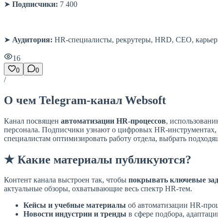
➤
Подписчики:
7 400
➤
Аудитория:
HR-специалисты, рекрутеры, HRD, CEO, карьер
16
0
0
/
О чем Telegram-канал Websoft
Канал посвящен
автоматизации HR-процессов
, использован
персонала. Подписчики узнают о цифровых HR-инструментах,
специалистам оптимизировать работу отдела, выбрать подходя
★ Какие материалы публикуются?
Контент канала выстроен так, чтобы
покрывать ключевые за
актуальные обзоры, охватывающие весь спектр HR-тем.
Кейсы и учебные материалы
об автоматизации HR-проц
Новости индустрии и тренды
в сфере подбора, адаптаци