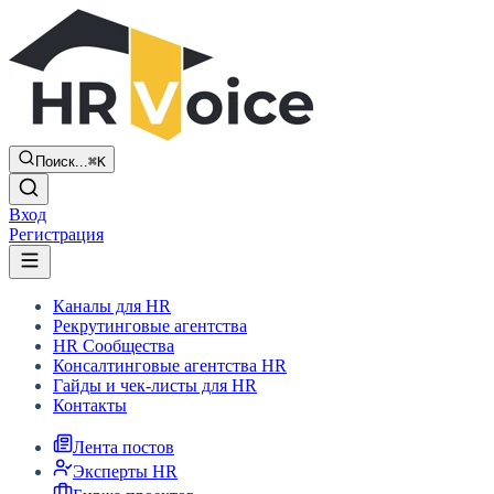
Поиск...
⌘K
Вход
Регистрация
Каналы для HR
Рекрутинговые агентства
HR Сообщества
Консалтинговые агентства HR
Гайды и чек-листы для HR
Контакты
Лента постов
Эксперты HR