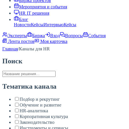
Биржа проектов
Мероприятия и события
HR IT решения
Блог
Новости
Кейсы
Интервью
Кейсы
Эксперты
Биржа
Вход
Вопросы
События
Лента постов
Моя карточка
Главная
/
Каналы для HR
Поиск
Тематика канала
Подбор и рекрутинг
Обучение и развитие
HR-аналитика
Корпоративная культура
Законодательство
Инструменты и сервисы