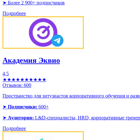
➤ Более 2 900+ подписчиков
Подробнее
Академия Эквио
4,5
★★★★★
★★★★★
Отзывов:
600
Пространство для энтузиастов корпоративного обучения и разв
➤
Подписчики:
600+
➤
Аудитория:
L&D-специалисты, HRD, корпоративные трене
Подробнее