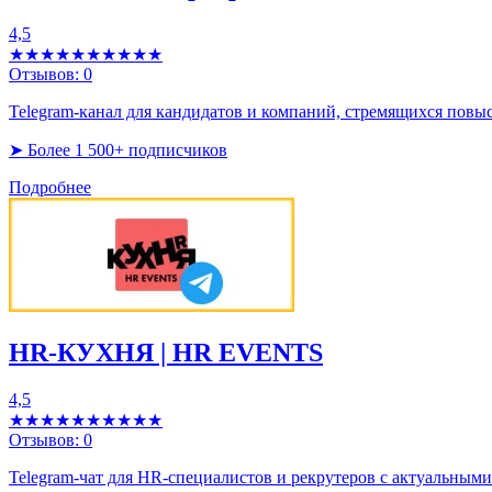
4,5
★★★★★
★★★★★
Отзывов:
0
Telegram-канал для кандидатов и компаний, стремящихся повы
➤ Более 1 500+ подписчиков
Подробнее
HR-КУХНЯ | HR EVENTS
4,5
★★★★★
★★★★★
Отзывов:
0
Telegram-чат для HR-специалистов и рекрутеров с актуальным